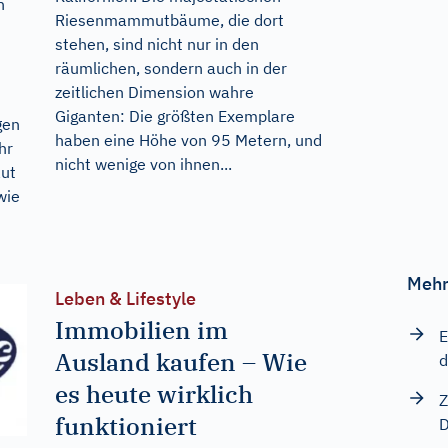
n
Riesenmammutbäume, die dort
stehen, sind nicht nur in den
räumlichen, sondern auch in der
zeitlichen Dimension wahre
n
Giganten: Die größten Exemplare
gen
haben eine Höhe von 95 Metern, und
hr
nicht wenige von ihnen...
aut
wie
Mehr
Leben & Lifestyle
Immobilien im
E
Ausland kaufen – Wie
d
es heute wirklich
Z
funktioniert
D