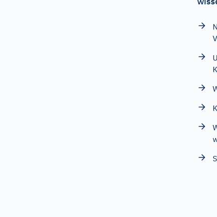
wiss
N
V
U
K
W
K
W
w
S