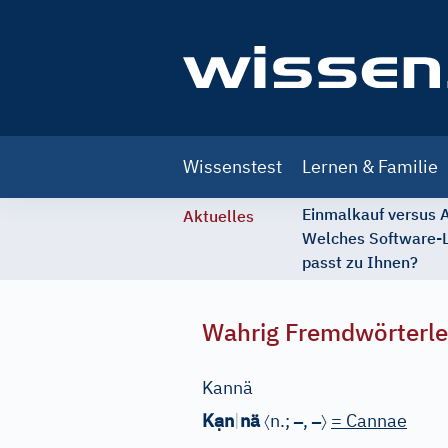
Main
Wissenstest
Lernen & Familie
navigation
Einmalkauf versus
Aktuelles
Welches Software-
passt zu Ihnen?
Wahrig Fremdwörterle
Kannä
ạ
〈
–
–
〉
K
n
|
nä
n.;
,
= Cannae