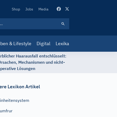
Secondary
Shop
Jobs
Media
Navigation
ben & Lifestyle
Digital
Lexika
rblicher Haarausfall entschlüsselt:
rsachen, Mechanismen und nicht-
perative Lösungen
ere Lexikon Artikel
inheitensystem
umfrur