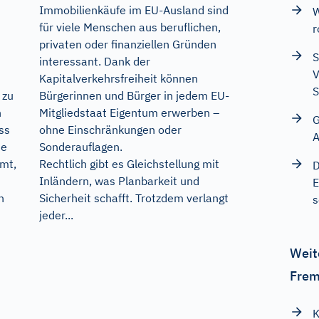
Immobilienkäufe im EU-Ausland sind
W
für viele Menschen aus beruflichen,
r
privaten oder finanziellen Gründen
S
interessant. Dank der
V
Kapitalverkehrsfreiheit können
S
Bürgerinnen und Bürger in jedem EU-
 zu
Mitgliedstaat Eigentum erwerben –
n
G
ohne Einschränkungen oder
ass
A
Sonderauflagen.
ie
Rechtlich gibt es Gleichstellung mit
mt,
D
Inländern, was Planbarkeit und
E
Sicherheit schafft. Trotzdem verlangt
n
s
jeder...
Weit
Frem