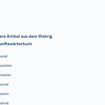
ere Artikel aus dem Wahrig
unftswörterbuch
anal
anister
naster
Kanne
Kanon
Kanna