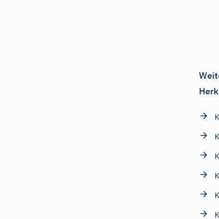
Weit
Herk
K
K
K