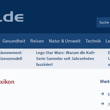
Gesundheit
Reisen
Natur & Umwelt
Technik
Le
 Abonnement:
Lego Star Wars: Warum die Kult-
E
Lizenzmodell
Serie Sammler seit Jahrzehnten
U
fasziniert
o
xikon
Weit
E
J