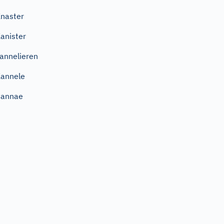
naster
anister
annelieren
annele
Cannae