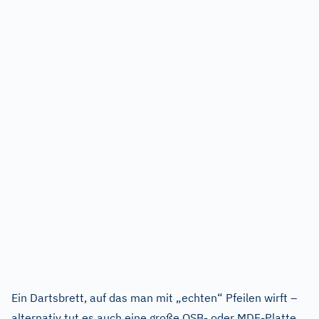
Ein Dartsbrett, auf das man mit „echten“ Pfeilen wirft –
alternativ tut es auch eine große OSB- oder MDF-Platte