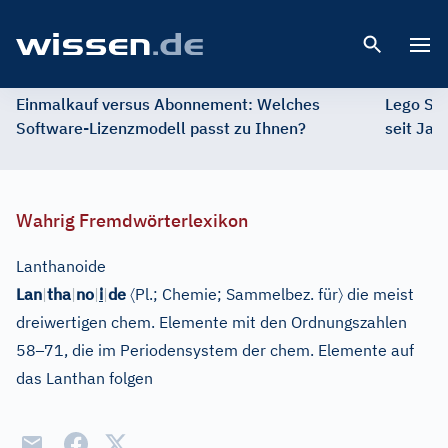
Open 
Einmalkauf versus Abonnement: Welches
Lego St
Software-Lizenzmodell passt zu Ihnen?
seit Jah
Wahrig Fremdwörterlexikon
Lanthanoide
〈
〉
Lan
|
tha
|
no
|
i
|
de
Pl.
;
Chemie
;
Sammelbez. für
die meist
dreiwertigen chem. Elemente mit den Ordnungszahlen
–
58
71, die im Periodensystem der chem. Elemente auf
das Lanthan folgen