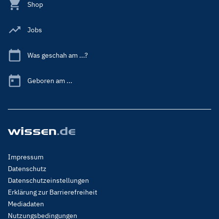
Shop
Jobs
Was geschah am ...?
Geboren am ...
Footer
Impressum
Menu
Datenschutz
Legal
Datenschutzeinstellungen
Erklärung zur Barrierefreiheit
Mediadaten
Nutzungsbedingungen