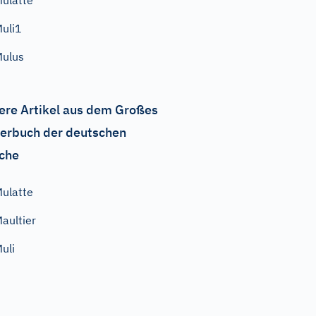
ulatte
uli1
ulus
ere Artikel aus dem Großes
erbuch der deutschen
che
ulatte
aultier
uli