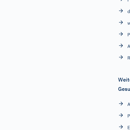
w
A
R
Weit
Gesu
A
P