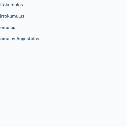
ltokumulus
irrokumulus
Romulus
omulus Augustulus