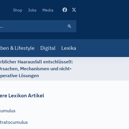
Secondary
Shop
Jobs
Media
Navigation
ben & Lifestyle
Digital
Lexika
rblicher Haarausfall entschlüsselt:
rsachen, Mechanismen und nicht-
perative Lösungen
ere Lexikon Artikel
Kumulus
tratocumulus