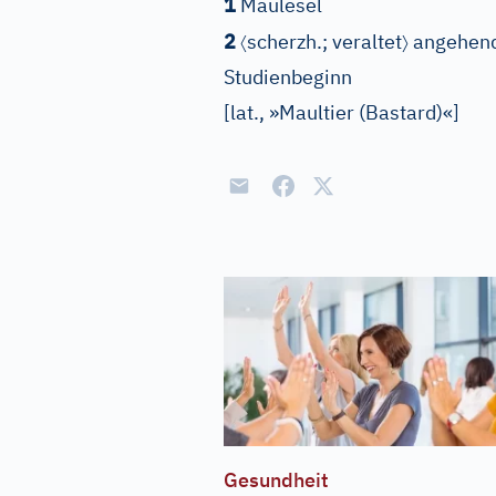
1
Maulesel
〈
〉
2
scherzh.
;
veraltet
angehende
Studienbeginn
[
lat., »Maultier (Bastard)«
]
Gesundheit