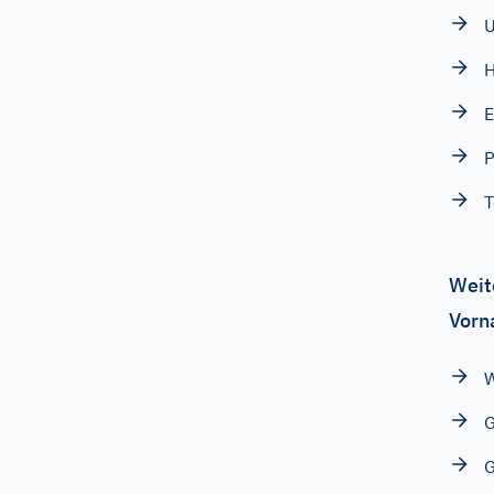
U
H
E
P
T
Weit
Vorn
G
G