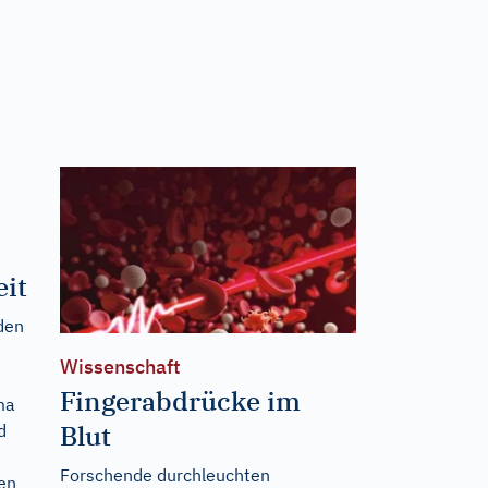
it
den
Wissenschaft
Fingerabdrücke im
ma
Blut
d
Forschende durchleuchten
en