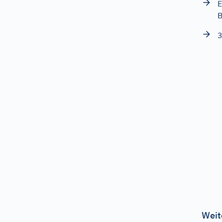
E
B
3
Weit