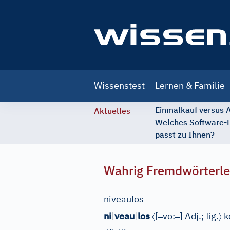
Main
Wissenstest
Lernen & Familie
navigation
Einmalkauf versus
Aktuelles
Welches Software-
passt zu Ihnen?
Wahrig Fremdwörterle
niveaulos
〈
–
–
〉
ni
|
veau
|
los
[
v
o
:
]
Adj.
;
fig.
k