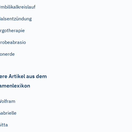
mbilikalkreislauf
alsentzündung
rgotherapie
robeabrasio
onerde
ere Artikel aus dem
amenlexikon
Wolfram
abrielle
itta