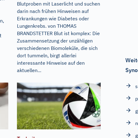
Blutproben mit Laserlicht und suchen
darin nach frühen Hinweisen auf
Erkrankungen wie Diabetes oder
n,
Lungenkrebs. von THOMAS
BRANDSTETTER Blut ist komplex: Die
t
Zusammensetzung der unzähligen
verschiedenen Biomoleküle, die sich
dort tummeln, birgt allerlei
Weit
interessante Hinweise auf den
Syno
aktuellen...
p
g
n
g