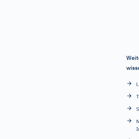
Weit
wiss
L
T
S
N
I