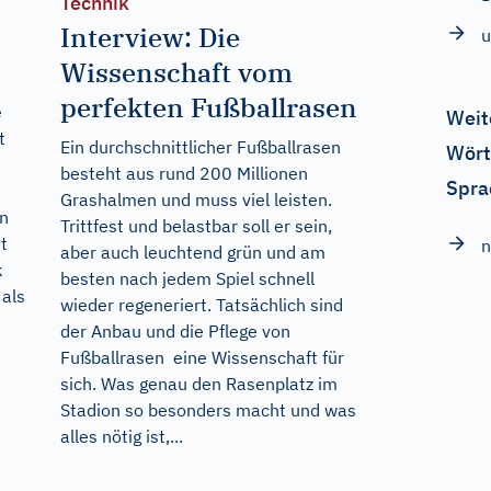
Technik
Interview: Die
u
Wissenschaft vom
perfekten Fußballrasen
e
Weit
t
Ein durchschnittlicher Fußballrasen
Wört
besteht aus rund 200 Millionen
Spra
Grashalmen und muss viel leisten.
in
Trittfest und belastbar soll er sein,
t
n
aber auch leuchtend grün und am
k
besten nach jedem Spiel schnell
 als
wieder regeneriert. Tatsächlich sind
der Anbau und die Pflege von
Fußballrasen eine Wissenschaft für
sich. Was genau den Rasenplatz im
Stadion so besonders macht und was
alles nötig ist,...