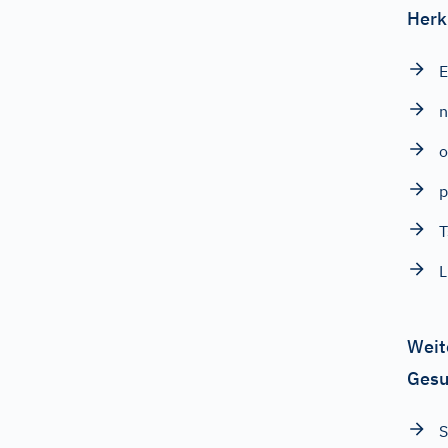
Herk
E
o
p
T
L
Weit
Gesu
S