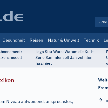
Gesundheit
Reisen
Natur & Umwelt
Technik
Le
 Abonnement:
Lego Star Wars: Warum die Kult-
E
Lizenzmodell
Serie Sammler seit Jahrzehnten
U
fasziniert
o
xikon
Weit
Frem
n
ein Niveau aufweisend, anspruchslos,