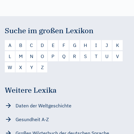
Suche im großen Lexikon
A
B
C
D
E
F
G
H
I
J
K
L
M
N
O
P
Q
R
S
T
U
V
W
X
Y
Z
Weitere Lexika
Daten der Weltgeschichte
Gesundheit A-Z
Großes Wörterbuch der deutschen Sprache