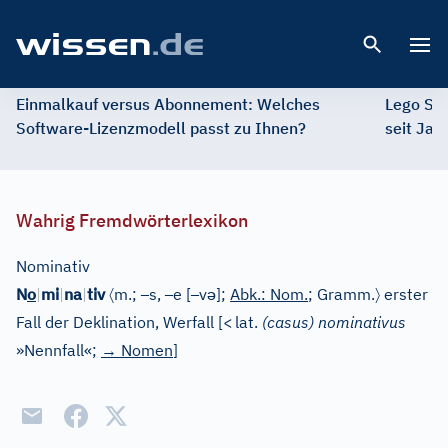
Open 
Einmalkauf versus Abonnement: Welches
Lego St
Software-Lizenzmodell passt zu Ihnen?
seit Jah
Wahrig Fremdwörterlexikon
Nominativ
〈
–
–
–
ə
〉
N
o
|
mi
|
na
|
tiv
m.;
s,
e
[
v
]
;
Abk.: Nom.
;
Gramm.
erster
Fall der Deklination, Werfall
[
<
lat.
(casus) nominativus
»Nennfall«;
→
Nomen
]