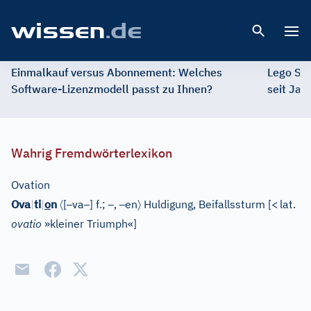
Open 
Einmalkauf versus Abonnement: Welches
Lego St
Software-Lizenzmodell passt zu Ihnen?
seit Jah
Wahrig Fremdwörterlexikon
Ovation
〈
–
–
–
–
〉
Ova
|
ti
|
o
n
[
va
]
f.;
,
en
Huldigung, Beifallssturm
[
<
lat.
ovatio
»kleiner Triumph«
]