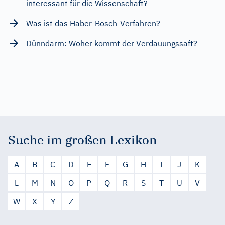
interessant für die Wissenschaft?
Was ist das Haber-Bosch-Verfahren?
Dünndarm: Woher kommt der Verdauungssaft?
Suche im großen Lexikon
A
B
C
D
E
F
G
H
I
J
K
L
M
N
O
P
Q
R
S
T
U
V
W
X
Y
Z