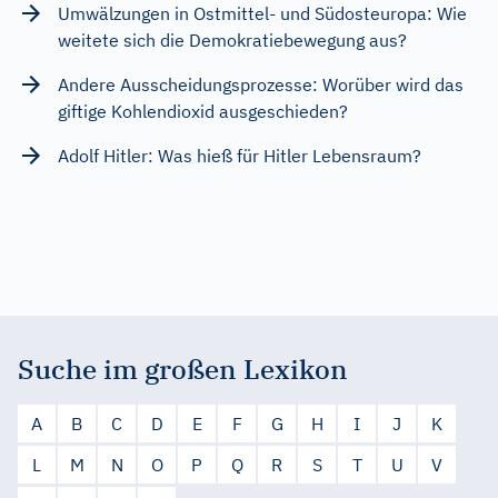
Umwälzungen in Ostmittel- und Südosteuropa: Wie
weitete sich die Demokratiebewegung aus?
Andere Ausscheidungsprozesse: Worüber wird das
giftige Kohlendioxid ausgeschieden?
Adolf Hitler: Was hieß für Hitler Lebensraum?
Suche im großen Lexikon
A
B
C
D
E
F
G
H
I
J
K
L
M
N
O
P
Q
R
S
T
U
V