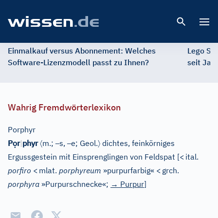
Open 
Einmalkauf versus Abonnement: Welches
Lego St
Software-Lizenzmodell passt zu Ihnen?
seit Jah
Wahrig Fremdwörterlexikon
Porphyr
ọ
〈
–
–
〉
P
r
|
phyr
m.;
s,
e;
Geol.
dichtes, feinkörniges
Ergussgestein mit Einsprenglingen von Feldspat
[
<
ital.
porfiro
<
mlat.
porphyreum
»purpurfarbig«
<
grch.
porphyra
»Purpurschnecke«;
→
Purpur
]