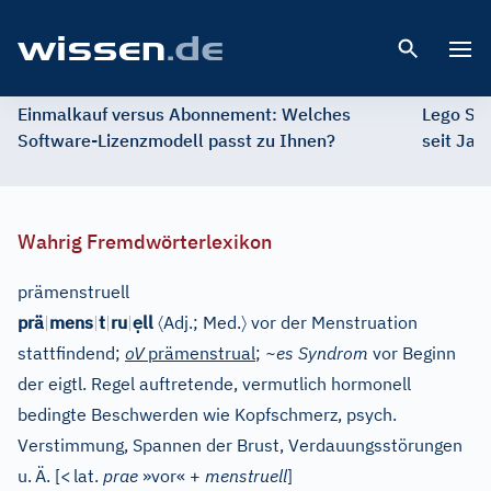
Open 
Einmalkauf versus Abonnement: Welches
Lego St
Software-Lizenzmodell passt zu Ihnen?
seit Jah
Wahrig Fremdwörterlexikon
prämenstruell
ẹ
〈
〉
prä
|
mens
|
t
|
ru
|
ll
Adj.
;
Med.
vor der Menstruation
stattfindend;
oV
prämenstrual
;
~es Syndrom
vor Beginn
der eigtl. Regel auftretende, vermutlich hormonell
bedingte Beschwerden wie Kopfschmerz, psych.
Verstimmung, Spannen der Brust, Verdauungsstörungen
u.
Ä.
[
<
lat.
prae
»vor« +
menstruell
]