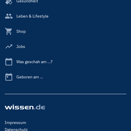
Gesundheit
Leben & Lifestyle
Shop
Jobs
Was geschah am ...?
Geboren am ...
Footer
Impressum
Menu
Datenschutz