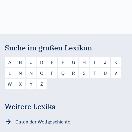
Suche im großen Lexikon
A
B
C
D
E
F
G
H
I
J
K
L
M
N
O
P
Q
R
S
T
U
V
W
X
Y
Z
Weitere Lexika
Daten der Weltgeschichte