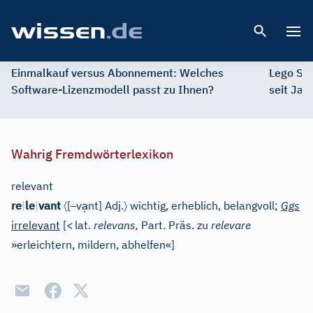
Open 
Einmalkauf versus Abonnement: Welches
Lego St
Software-Lizenzmodell passt zu Ihnen?
seit Jah
Wahrig Fremdwörterlexikon
relevant
〈
–
ạ
〉
re
|
le
|
vant
[
v
nt
]
Adj.
wichtig, erheblich, belangvoll;
Ggs
irrelevant
[
<
lat.
relevans,
Part. Präs. zu
relevare
»erleichtern, mildern, abhelfen«
]