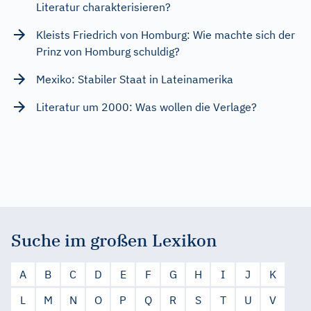
Literatur charakterisieren?
Kleists Friedrich von Homburg: Wie machte sich der
Prinz von Homburg schuldig?
Mexiko: Stabiler Staat in Lateinamerika
Literatur um 2000: Was wollen die Verlage?
Suche im großen Lexikon
A
B
C
D
E
F
G
H
I
J
K
L
M
N
O
P
Q
R
S
T
U
V