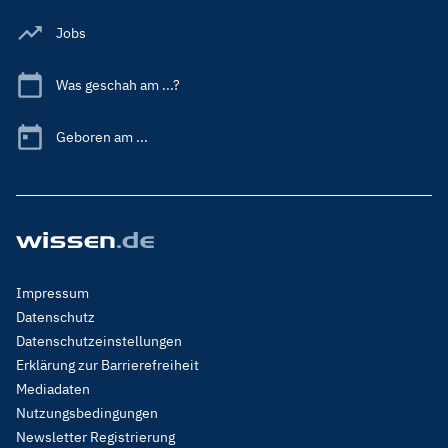
Jobs
Was geschah am ...?
Geboren am ...
Footer
Impressum
Menu
Datenschutz
Legal
Datenschutzeinstellungen
Erklärung zur Barrierefreiheit
Mediadaten
Nutzungsbedingungen
Newsletter Registrierung