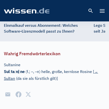
Open 
Einmalkauf versus Abonnement: Welches
Lego St
Software-Lizenzmodell passt zu Ihnen?
seit Jah
Wahrig Fremdwörterlexikon
Sultanine
〈
–
–
〉
Sul
|
ta
|
n
i
|
ne
f.;
,
n
helle, große, kernlose Rosine
[
→
Sultan
(da sie als fürstlich gilt)
]