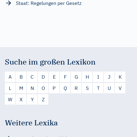
Staat: Regelungen per Gesetz
Suche im großen Lexikon
A
B
C
D
E
F
G
H
I
J
K
L
M
N
O
P
Q
R
S
T
U
V
W
X
Y
Z
Weitere Lexika