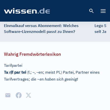
Open 
Einmalkauf versus Abonnement: Welches
Lego St
Software-Lizenzmodell passt zu Ihnen?
seit Jah
Wahrig Fremdwörterlexikon
Tarifpartei
〈
–
–
〉
Ta
|
r
i
f
|
par
|
tei
f.;
,
en; meist Pl.
Partei, Partner eines
Tarifvertrages;
die ~en haben sich geeinigt