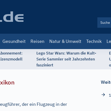
Gesundheit
Reisen
Natur & Umwelt
Technik
Le
 Abonnement:
Lego Star Wars: Warum die Kult-
E
Lizenzmodell
Serie Sammler seit Jahrzehnten
U
fasziniert
o
xikon
Weit
1
eugführer, der ein Flugzeug in der