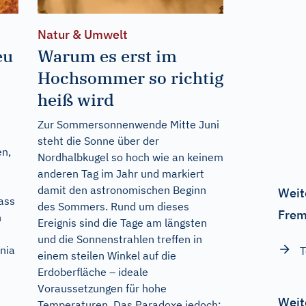
Natur & Umwelt
eu
Warum es erst im
Hochsommer so richtig
heiß wird
Zur Sommersonnenwende Mitte Juni
steht die Sonne über der
en,
Nordhalbkugel so hoch wie an keinem
anderen Tag im Jahr und markiert
damit den astronomischen Beginn
Weit
dass
des Sommers. Rund um dieses
Frem
n
Ereignis sind die Tage am längsten
und die Sonnenstrahlen treffen in
nia
T
einem steilen Winkel auf die
Erdoberfläche – ideale
Voraussetzungen für hohe
Weit
Temperaturen. Das Paradoxe jedoch: