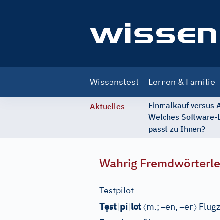
Main
Wissenstest
Lernen & Familie
navigation
Einmalkauf versus
Aktuelles
Welches Software-
passt zu Ihnen?
Wahrig Fremdwörterle
Testpilot
ẹ
〈
–
–
〉
T
st
|
pi
|
lot
m.;
en,
en
Flugz