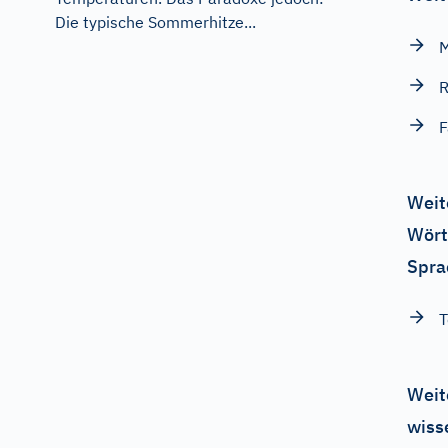
Die typische Sommerhitze...
M
R
F
Weit
Wört
Spra
T
Weit
wiss