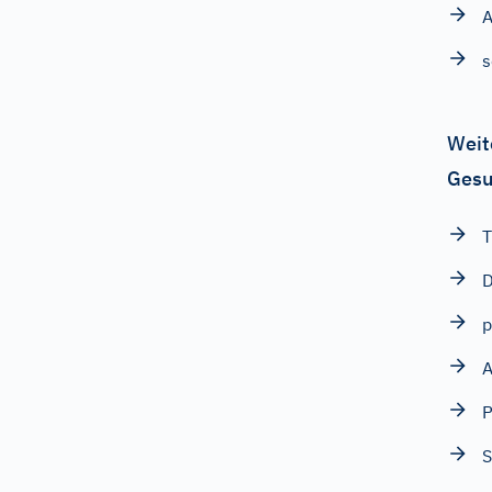
A
s
Weit
Gesu
T
D
p
A
P
S