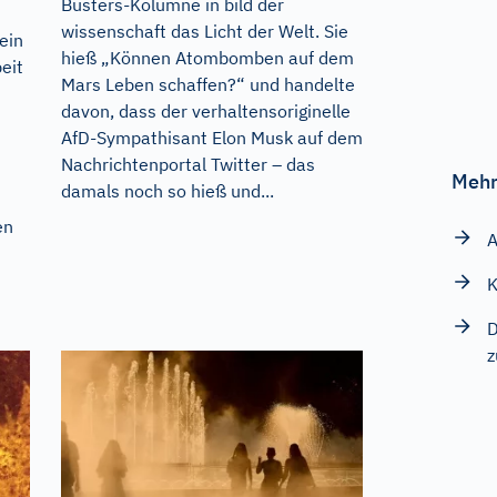
Busters-Kolumne in bild der
wissenschaft das Licht der Welt. Sie
 ein
hieß „Können Atombomben auf dem
eit
Mars Leben schaffen?“ und handelte
davon, dass der verhaltensoriginelle
AfD-Sympathisant Elon Musk auf dem
Nachrichtenportal Twitter – das
Mehr
damals noch so hieß und...
en
A
K
D
z