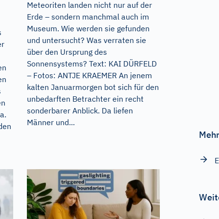
Meteoriten landen nicht nur auf der
Erde – sondern manchmal auch im
Museum. Wie werden sie gefunden
s
und untersucht? Was verraten sie
er
über den Ursprung des
Sonnensystems? Text: KAI DÜRFELD
en
– Fotos: ANTJE KRAEMER An jenem
en
kalten Januarmorgen bot sich für den
s
unbedarften Betrachter ein recht
en
sonderbarer Anblick. Da liefen
a.
Männer und...
den
Mehr
E
Weit