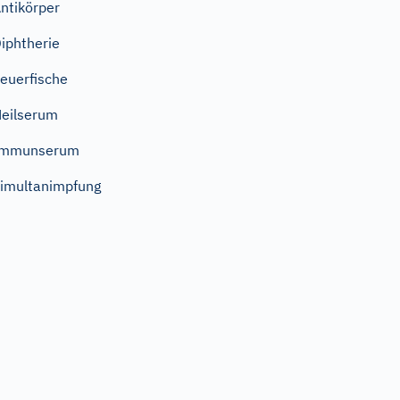
ntikörper
iphtherie
euerfische
eilserum
Immunserum
imultanimpfung