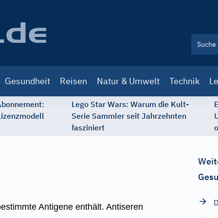
Gesundheit
Reisen
Natur & Umwelt
Technik
Le
 Abonnement:
Lego Star Wars: Warum die Kult-
E
Lizenzmodell
Serie Sammler seit Jahrzehnten
U
fasziniert
o
Weit
Gesu
D
estimmte Antigene enthält. Antiseren