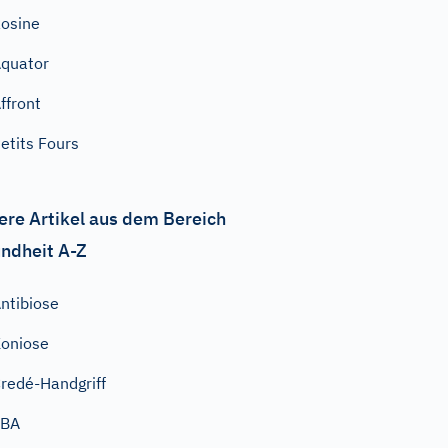
osine
quator
ffront
etits Fours
ere Artikel aus dem Bereich
ndheit A-Z
ntibiose
oniose
redé-Handgriff
FBA