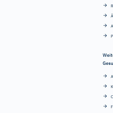
R
Ä
A
P
Weit
Gesu
A
K
C