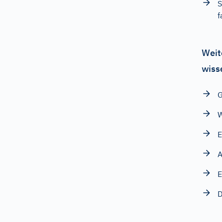
S
f
Weit
wiss
G
W
E
A
E
D