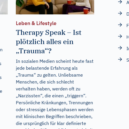
A
D
Leben & Lifestyle
F
Therapy Speak – Ist
H
plötzlich alles ein
„Trauma“?
en
S
In sozialen Medien scheint heute fast
s
jede belastende Erfahrung als
t
„Trauma“ zu gelten. Unliebsame
s
Menschen, die sich schlecht
verhalten haben, werden oft zu
ie
„Narzissten“, die einen „triggern“.
Persönliche Kränkungen, Trennungen
oder stressige Lebensphasen werden
mit klinischen Begriffen beschrieben,
die ursprünglich für klar definierte