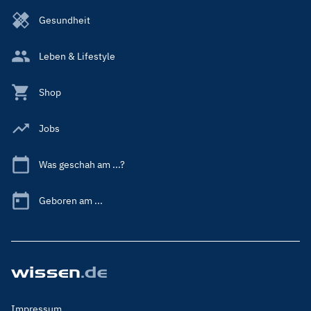
Gesundheit
Leben & Lifestyle
Shop
Jobs
Was geschah am ...?
Geboren am ...
Footer
Impressum