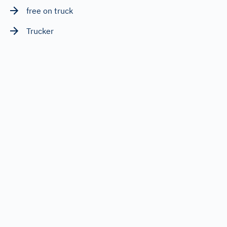
free on truck
Trucker