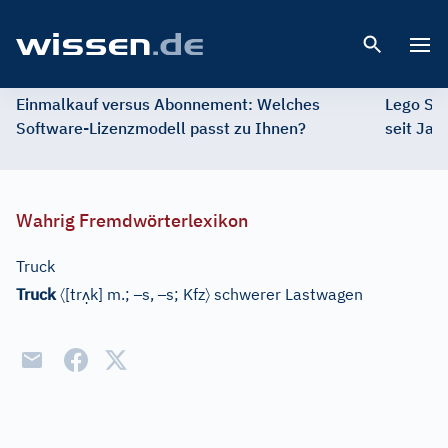
Open 
Einmalkauf versus Abonnement: Welches
Lego St
Software-Lizenzmodell passt zu Ihnen?
seit Jah
Wahrig Fremdwörterlexikon
Truck
〈
ʌ̣
–
–
〉
Truck
[
tr
k
]
m.;
s,
s;
Kfz
schwerer Lastwagen