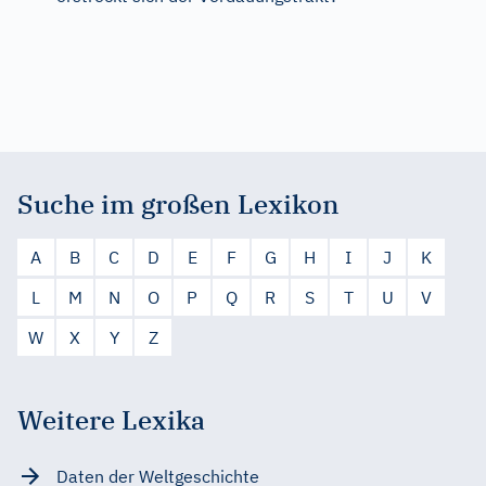
Suche im großen Lexikon
A
B
C
D
E
F
G
H
I
J
K
L
M
N
O
P
Q
R
S
T
U
V
W
X
Y
Z
Weitere Lexika
Daten der Weltgeschichte