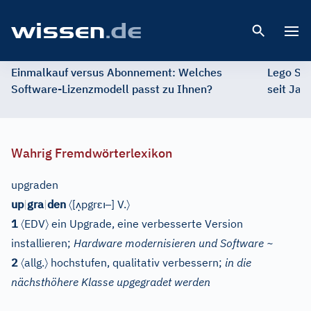
Open 
Einmalkauf versus Abonnement: Welches
Lego St
Software-Lizenzmodell passt zu Ihnen?
seit Jah
Wahrig Fremdwörterlexikon
upgraden
〈
ʌ̣
ɛı
–
〉
up
|
gra
|
den
[
pgr
]
V.
〈
〉
1
EDV
ein Upgrade, eine verbesserte Version
installieren;
Hardware modernisieren und Software ~
〈
〉
2
allg.
hochstufen, qualitativ verbessern;
in die
nächsthöhere Klasse upgegradet werden