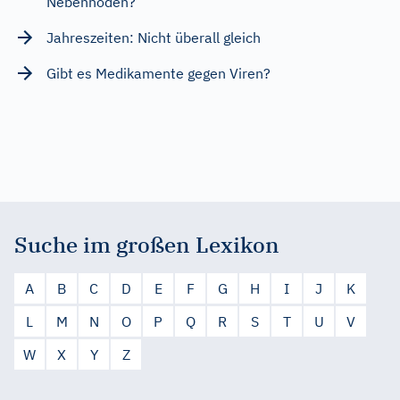
Nebenhoden?
Jahreszeiten: Nicht überall gleich
Gibt es Medikamente gegen Viren?
Suche im großen Lexikon
A
B
C
D
E
F
G
H
I
J
K
L
M
N
O
P
Q
R
S
T
U
V
W
X
Y
Z