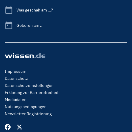
Was geschah am ...?
Geboren am ...
Footer
Impressum
Menu
Datenschutz
Legal
Datenschutzeinstellungen
Erklärung zur Barrierefreiheit
Mediadaten
Nutzungsbedingungen
Newsletter Registrierung