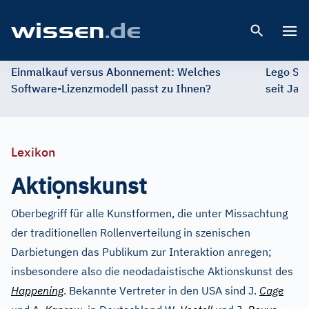
Open 
Einmalkauf versus Abonnement: Welches
Lego St
Software-Lizenzmodell passt zu Ihnen?
seit Jah
Lexikon
ọ
Akti
nskunst
Oberbegriff für alle Kunstformen, die unter Missachtung
der traditionellen Rollenverteilung in szenischen
Darbietungen das Publikum zur Interaktion anregen;
insbesondere also die neodadaistische Aktionskunst des
Happening
. Bekannte Vertreter in den USA sind J.
Cage