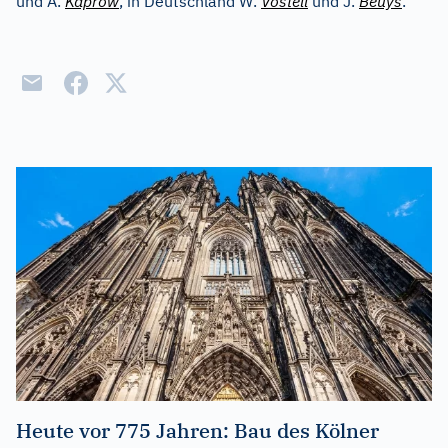
und A.
Kaprow
, in Deutschland W.
Vostell
und J.
Beuys
.
Heute vor 775 Jahren: Bau des Kölner