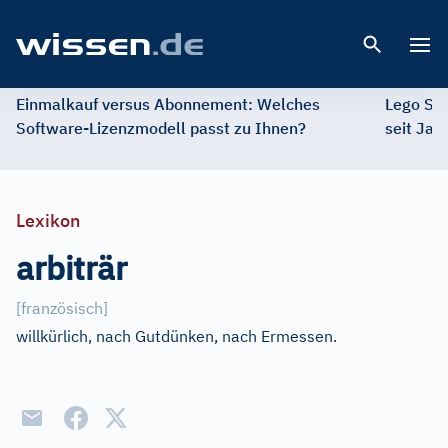
Open 
Einmalkauf versus Abonnement: Welches
Lego St
Software-Lizenzmodell passt zu Ihnen?
seit Jah
Lexikon
arbiträr
[
französisch
]
willkürlich, nach Gutdünken, nach Ermessen.