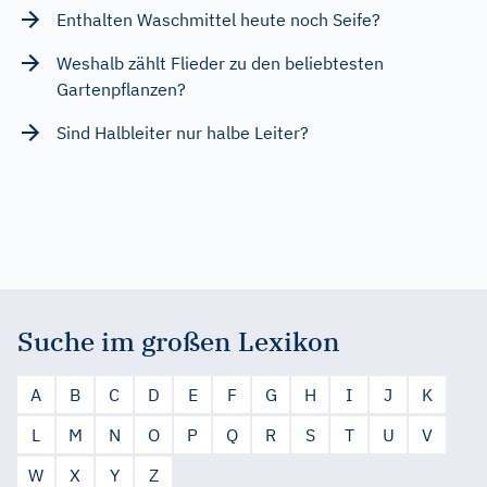
Enthalten Waschmittel heute noch Seife?
Weshalb zählt Flieder zu den beliebtesten
Gartenpflanzen?
Sind Halbleiter nur halbe Leiter?
Suche im großen Lexikon
A
B
C
D
E
F
G
H
I
J
K
L
M
N
O
P
Q
R
S
T
U
V
W
X
Y
Z