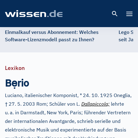
Open 
Einmalkauf versus Abonnement: Welches
Lego St
Software-Lizenzmodell passt zu Ihnen?
seit Jah
Lexikon
ẹ
B
rio
Luciano, italienischer Komponist, *
24. 10. 1925 Oneglia,
†
27. 5. 2003 Rom; Schüler von L.
Dallapiccola;
lehrte
u.
a. in Darmstadt, New York, Paris; führender Vertretern
der internationalen Avantgarde, schrieb serielle und
elektronische Musik und experimentierte auf der Basis