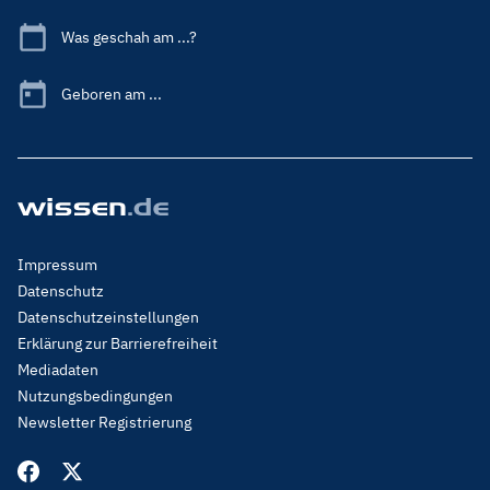
Was geschah am ...?
Geboren am ...
Footer
Impressum
Menu
Datenschutz
Legal
Datenschutzeinstellungen
Erklärung zur Barrierefreiheit
Mediadaten
Nutzungsbedingungen
Newsletter Registrierung