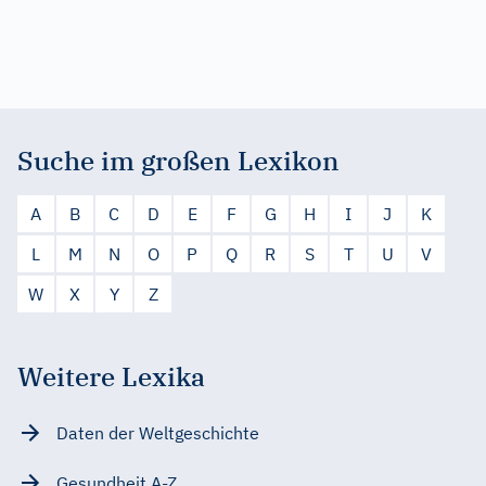
Suche im großen Lexikon
A
B
C
D
E
F
G
H
I
J
K
L
M
N
O
P
Q
R
S
T
U
V
W
X
Y
Z
Weitere Lexika
Daten der Weltgeschichte
Gesundheit A-Z