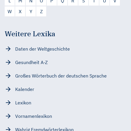
L
M
N
O
P
Q
R
S
T
U
V
W
X
Y
Z
Weitere Lexika
Daten der Weltgeschichte
Gesundheit A-Z
Großes Wörterbuch der deutschen Sprache
Kalender
Lexikon
Vornamenlexikon
Wahrig Fremdwörterlexikon