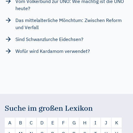
Vom Völkerbund zur UNO: Wie mächtig ist die UNO
heute?
Das mittelalterliche Mönchtum: Zwischen Reform
und Verfall
Sind Schwanzlurche Eidechsen?
Wofür wird Kardamom verwendet?
Suche im großen Lexikon
A
B
C
D
E
F
G
H
I
J
K