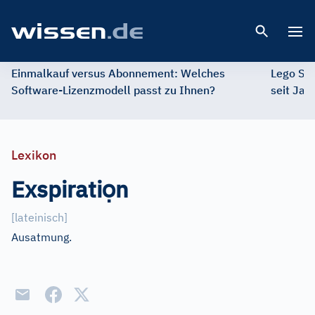
Open 
Einmalkauf versus Abonnement: Welches
Lego St
Software-Lizenzmodell passt zu Ihnen?
seit Jah
Lexikon
ọ
Exspirati
n
[
lateinisch
]
Ausatmung.