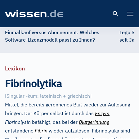
Open 
Einmalkauf versus Abonnement: Welches
Lego St
Software-Lizenzmodell passt zu Ihnen?
seit Jah
Lexikon
ỵ
Fibrinol
tika
[Singular -kum; lateinisch + griechisch]
Mittel, die bereits geronnenes Blut wieder zur Auflösung
bringen. Der Körper selbst ist durch das
Enzym
Fibrinolysin
befähigt, das bei der
Blutgerinnung
entstandene
Fibrin
wieder aufzulösen. Fibrinolytika sind