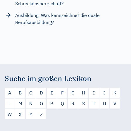
Schreckensherrschaft?
Ausbildung: Was kennzeichnet die duale
Berufsausbildung?
Suche im großen Lexikon
A
B
C
D
E
F
G
H
I
J
K
L
M
N
O
P
Q
R
S
T
U
V
W
X
Y
Z