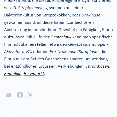
Medikamente, die dieses körpereigene Enzym aktivieren,
so z.
B.
Streptokinase
, gewonnen aus einer
Bakterienkultur von Streptokokken, oder
Urokinase
,
gewonnen aus Urin; diese haben (zur leichteren
Ausbreitung im entzündeten Gewebe) die Fähigkeit, Fibrin
aufzulösen. Mit Hilfe der
Gentechnik
kann man spezifische
Fibrinolytika herstellen, etwa den
Gewebsplasminogen-
Aktivator (t-PA)
oder die
Pro-Urokinase (Saruplase)
, die
Fibrin nur am Ort des Geschehens spalten. Anwendung:
bei entzündlichen Ergüssen, Verklebungen,
Thrombosen
,
Embolien
,
Herzinfarkt
.