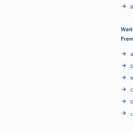
B
Weit
Frem
A
D
N
C
G