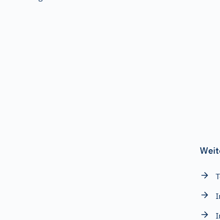
Weit
T
I
I