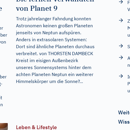
F
e
von Planet 9
V
Trotz jahrelanger Fahndung konnten
Z
Astronomen keinen großen Planeten
er
M
jenseits von Neptun aufspüren.
aber
u
Anders in extrasolaren Systemen:
von
Dort sind ähnliche Planeten durchaus
S
verbreitet. von THORSTEN DAMBECK
A
Kreist im eisigen Außenbezirk
n
unseres Sonnensystems hinter dem
achten Planeten Neptun ein weiterer
Aber
I
Himmelskörper um die Sonne?...
g-
P
it
en
Weit
Wiss
Leben & Lifestyle