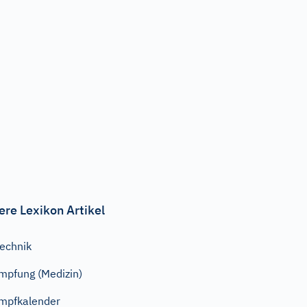
ere Lexikon Artikel
echnik
mpfung (Medizin)
mpfkalender