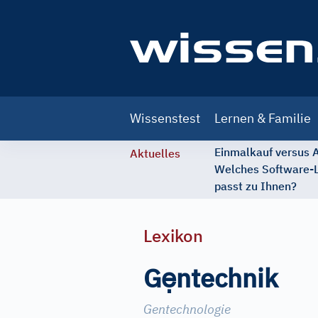
Main
Wissenstest
Lernen & Familie
navigation
Einmalkauf versus
Aktuelles
Welches Software-
passt zu Ihnen?
Lexikon
ẹ
G
ntechnik
Gentechnologie