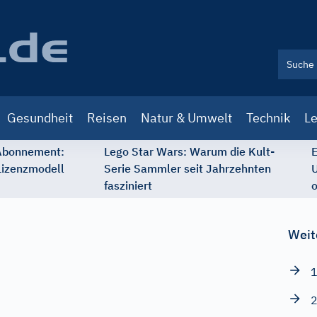
Gesundheit
Reisen
Natur & Umwelt
Technik
Le
 Abonnement:
Lego Star Wars: Warum die Kult-
E
Lizenzmodell
Serie Sammler seit Jahrzehnten
U
fasziniert
o
Weit
1
2