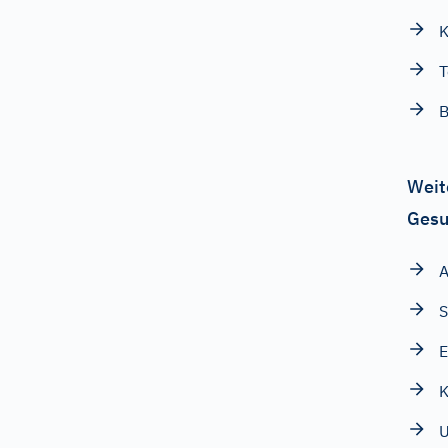
K
T
B
Weit
Gesu
A
S
E
K
U