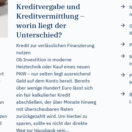
Kreditvergabe und
N
Kreditvermittlung –
m
worin liegt der
G
Unterschied?
K
P
Kredit zur verlässlichen Finanzierung
nutzen
N
Ob Investition in moderne
H
Heiztechnik oder Kauf eines neuen
PKW – nur selten liegt ausreichend
rt
P
Geld auf dem Konto bereit. Bereits
t
M
über wenige Hundert Euro lässt sich
B
ein fair kalkulierter Kredit
L
abschließen, der über Monate hinweg
an
mit überschaubaren Raten
zurückgezahlt wird. Um hierbei zu
tzen
sparen, sollte es nicht der direkte
d
Weg zur Hausbank sein...