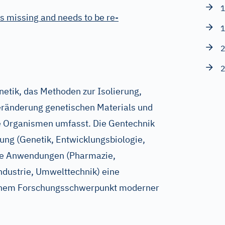
1
s missing and needs to be re-
1
2
2
netik, das Methoden zur Isolierung,
eränderung genetischen Materials und
e Organismen umfasst. Die Gentechnik
hung (Genetik, Entwicklungsbiologie,
elle Anwendungen (Pharmazie,
ndustrie, Umwelttechnik) eine
 einem Forschungsschwerpunkt moderner