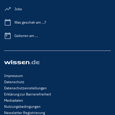
Jobs
Was geschah am ...?
Geboren am ...
Footer
Impressum
Menu
Datenschutz
Legal
Datenschutzeinstellungen
Erklärung zur Barrierefreiheit
Mediadaten
Nutzungsbedingungen
Newsletter Registrierung