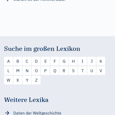
Suche im großen Lexikon
A
B
C
D
E
F
G
H
I
J
K
L
M
N
O
P
Q
R
S
T
U
V
W
X
Y
Z
Weitere Lexika
Daten der Weltgeschichte