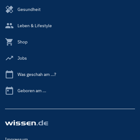
Gesundheit
Leben & Lifestyle
Shop
Jobs
Was geschah am ...?
Geboren am ...
Footer
Impressum