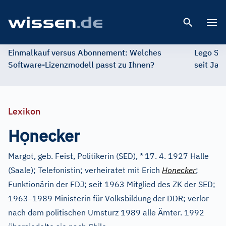
Open 
Einmalkauf versus Abonnement: Welches
Lego St
Software-Lizenzmodell passt zu Ihnen?
seit Jah
Lexikon
ọ
H
necker
Margot, geb. Feist, Politikerin (SED), *
17. 4. 1927 Halle
(Saale); Telefonistin; verheiratet mit Erich
Honecker
;
Funktionärin der FDJ; seit 1963 Mitglied des ZK der SED;
–
1963
1989 Ministerin für Volksbildung der DDR; verlor
nach dem politischen Umsturz 1989 alle Ämter. 1992