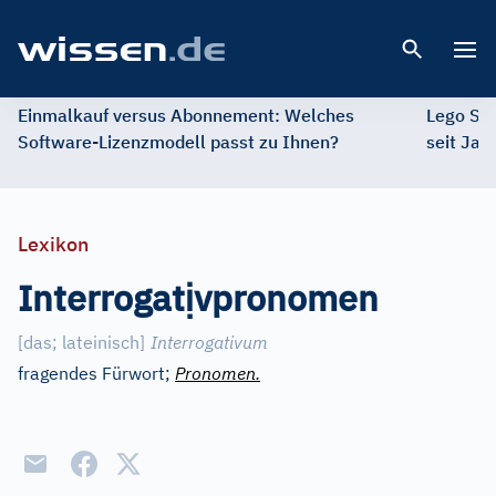
Open 
Einmalkauf versus Abonnement: Welches
Lego St
Software-Lizenzmodell passt zu Ihnen?
seit Jah
Lexikon
ị
Interrogat
vpronomen
[
das; lateinisch
]
Interrogativum
fragendes Fürwort;
Pronomen.