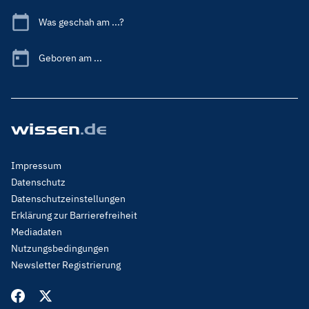
Was geschah am ...?
Geboren am ...
Footer
Impressum
Menu
Datenschutz
Legal
Datenschutzeinstellungen
Erklärung zur Barrierefreiheit
Mediadaten
Nutzungsbedingungen
Newsletter Registrierung