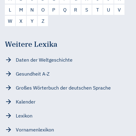
L
M
N
O
P
Q
R
S
T
U
V
W
X
Y
Z
Weitere Lexika
Daten der Weltgeschichte
Gesundheit A-Z
Großes Wörterbuch der deutschen Sprache
Kalender
Lexikon
Vornamenlexikon