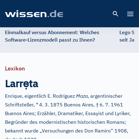
Open 
Einmalkauf versus Abonnement: Welches
Lego St
Software-Lizenzmodell passt zu Ihnen?
seit Jah
Lexikon
ẹ
Larr
ta
Enrique, eigentlich E. Rodríguez
Maza
, argentinischer
†
Schriftsteller, *
4. 3. 1875 Buenos Aires,
6. 7. 1961
Buenos Aires; Erzähler, Dramatiker, Essayist und Lyriker,
Begründer des modernistischen historischen Romans;
bekannt wurde „Versuchungen des Don Ramiro“ 1908,