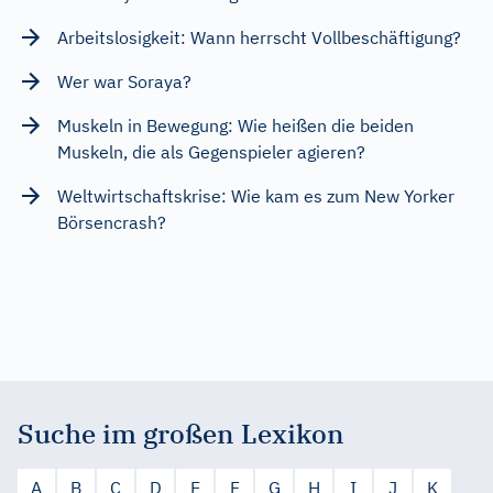
Arbeitslosigkeit: Wann herrscht Vollbeschäftigung?
Wer war Soraya?
Muskeln in Bewegung: Wie heißen die beiden
Muskeln, die als Gegenspieler agieren?
Weltwirtschaftskrise: Wie kam es zum New Yorker
Börsencrash?
Suche im großen Lexikon
A
B
C
D
E
F
G
H
I
J
K