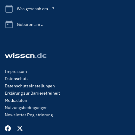
Was geschah am ...?
Geboren am ...
Footer
Impressum
Menu
Datenschutz
Legal
Datenschutzeinstellungen
Erklärung zur Barrierefreiheit
Mediadaten
Nutzungsbedingungen
Newsletter Registrierung