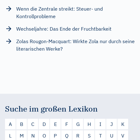
Wenn die Zentrale streikt: Steuer- und
Kontrollprobleme
Wechseljahre: Das Ende der Fruchtbarkeit
Zolas Rougon-Macquart: Wirkte Zola nur durch seine
literarischen Werke?
Suche im großen Lexikon
A
B
C
D
E
F
G
H
I
J
K
L
M
N
O
P
Q
R
S
T
U
V