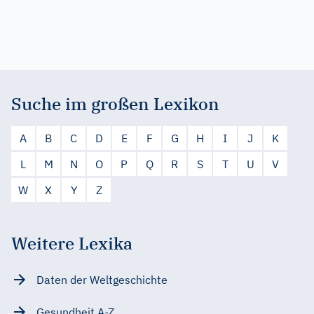
Suche im großen Lexikon
A
B
C
D
E
F
G
H
I
J
K
L
M
N
O
P
Q
R
S
T
U
V
W
X
Y
Z
Weitere Lexika
Daten der Weltgeschichte
Gesundheit A-Z