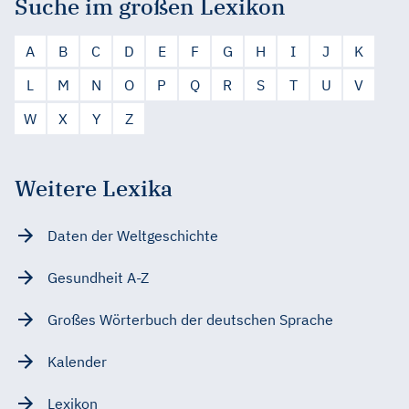
Suche im großen Lexikon
A
B
C
D
E
F
G
H
I
J
K
L
M
N
O
P
Q
R
S
T
U
V
W
X
Y
Z
Weitere Lexika
Daten der Weltgeschichte
Gesundheit A-Z
Großes Wörterbuch der deutschen Sprache
Kalender
Lexikon