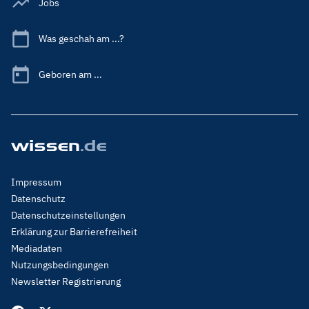
Jobs
Was geschah am ...?
Geboren am ...
Footer
Impressum
Menu
Datenschutz
Legal
Datenschutzeinstellungen
Erklärung zur Barrierefreiheit
Mediadaten
Nutzungsbedingungen
Newsletter Registrierung