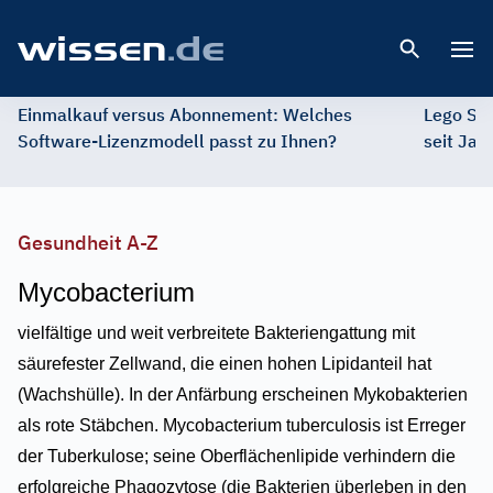
Open 
Einmalkauf versus Abonnement: Welches
Lego St
Software-Lizenzmodell passt zu Ihnen?
seit Jah
Gesundheit A-Z
Mycobacterium
vielfältige und weit verbreitete Bakteriengattung mit
säurefester Zellwand, die einen hohen Lipidanteil hat
(Wachshülle). In der Anfärbung erscheinen Mykobakterien
als rote Stäbchen. Mycobacterium tuberculosis ist Erreger
der Tuberkulose; seine Oberflächenlipide verhindern die
erfolgreiche Phagozytose (die Bakterien überleben in den