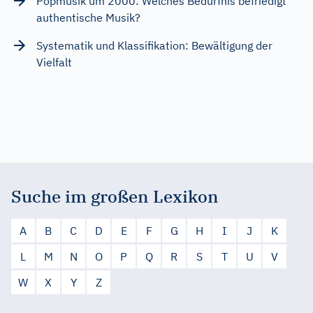
Popmusik um 2000: Welches Bedürfnis befriedigt
authentische Musik?
Systematik und Klassifikation: Bewältigung der
Vielfalt
Suche im großen Lexikon
A
B
C
D
E
F
G
H
I
J
K
L
M
N
O
P
Q
R
S
T
U
V
W
X
Y
Z