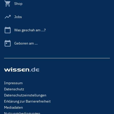
Shop
Jobs
Was geschah am ...?
Geboren am ...
Footer
Impressum
Menu
Datenschutz
Legal
Datenschutzeinstellungen
Erklärung zur Barrierefreiheit
Mediadaten
Nutzungsbedingungen