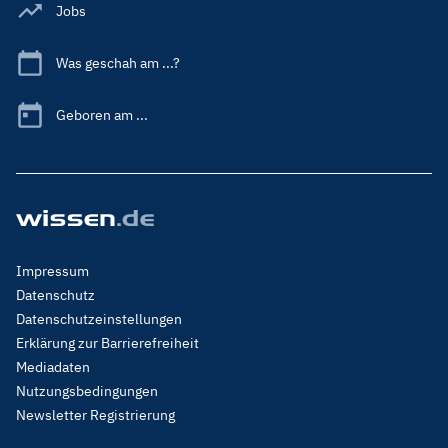
Jobs
Was geschah am ...?
Geboren am ...
Footer
Impressum
Menu
Datenschutz
Legal
Datenschutzeinstellungen
Erklärung zur Barrierefreiheit
Mediadaten
Nutzungsbedingungen
Newsletter Registrierung