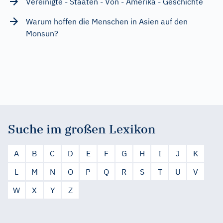
Vereinigte - Staaten - Von - Amerika - Geschichte
Warum hoffen die Menschen in Asien auf den
Monsun?
Suche im großen Lexikon
A
B
C
D
E
F
G
H
I
J
K
L
M
N
O
P
Q
R
S
T
U
V
W
X
Y
Z