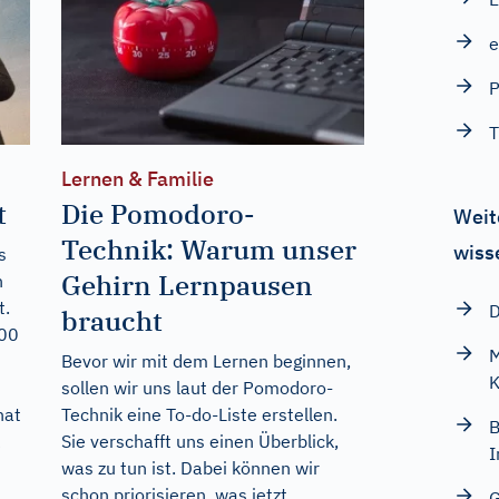
e
P
T
Lernen & Familie
t
Die Pomodoro-
Weit
Technik: Warum unser
wiss
s
Gehirn Lernpausen
n
t.
D
braucht
500
M
Bevor wir mit dem Lernen beginnen,
K
sollen wir uns laut der Pomodoro-
hat
Technik eine To-do-Liste erstellen.
B
Sie verschafft uns einen Überblick,
was zu tun ist. Dabei können wir
.
schon priorisieren, was jetzt
G