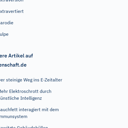
xtravertiert
arodie
ulpe
ere Artikel auf
enschaft.de
er steinige Weg ins E-Zeitalter
ehr Elektroschrott durch
ünstliche Intelligenz
auchfett interagiert mit dem
Immunsystem
ewitzte Gebäudehüllen