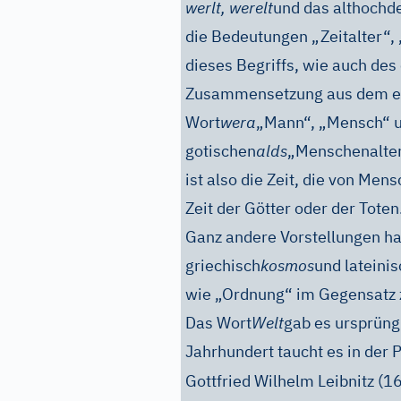
werlt, werelt
und das althochd
die Bedeutungen „Zeitalter“,
dieses Begriffs, wie auch de
Zusammensetzung aus dem e
Wort
wera
„Mann“, „Mensch“ 
gotischen
alds
„Menschenalter“
ist also die Zeit, die von Men
Zeit der Götter oder der Toten
Ganz andere Vorstellungen h
griechisch
kosmos
und lateinis
wie „Ordnung“ im Gegensatz
Das Wort
Welt
gab es ursprüngl
Jahrhundert taucht es in der 
Gottfried Wilhelm Leibnitz (1