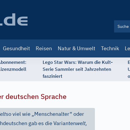
Gesundheit
Reisen
Natur & Umwelt
Technik
Le
 Abonnement:
Lego Star Wars: Warum die Kult-
E
Lizenzmodell
Serie Sammler seit Jahrzehnten
U
fasziniert
o
r deutschen Sprache
elt
so viel wie „Menschenalter“ oder
hdeutschen gab es die Varianten
welt,