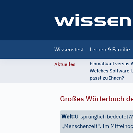
Main
Wissenstest
Lernen & Familie
navigation
Einmalkauf versus
Aktuelles
Welches Software-
passt zu Ihnen?
Großes Wörterbuch de
Welt:
Ursprünglich bedeutet
W
„Menschenzeit“. Im Mittelhoc