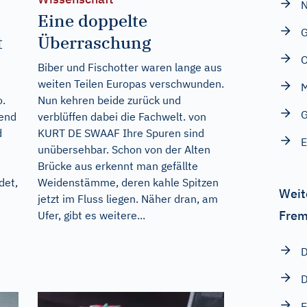
N
Eine doppelte
t
Überraschung
O
Biber und Fischotter waren lange aus
weiten Teilen Europas verschwunden.
M
o.
Nun kehren beide zurück und
G
end
verblüffen dabei die Fachwelt. von
d
KURT DE SWAAF Ihre Spuren sind
unübersehbar. Schon von der Alten
Brücke aus erkennt man gefällte
det,
Weidenstämme, deren kahle Spitzen
Weit
jetzt im Fluss liegen. Näher dran, am
Frem
Ufer, gibt es weitere...
D
D
E