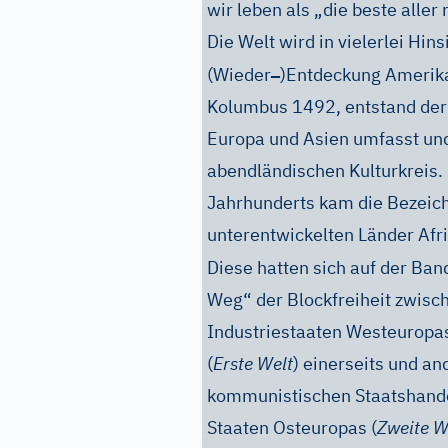
wir leben als „die beste aller
Die Welt wird in vielerlei Hins
–
(Wieder
)Entdeckung Amerika
Kolumbus 1492, entstand der 
Europa und Asien umfasst und
abendländischen Kulturkreis. 
Jahrhunderts kam die Bezeic
unterentwickelten Länder Afri
Diese hatten sich auf der Ba
Weg“ der Blockfreiheit zwisch
Industriestaaten Westeuropa
(
Erste Welt
) einerseits und a
kommunistischen Staatshande
Staaten Osteuropas (
Zweite W