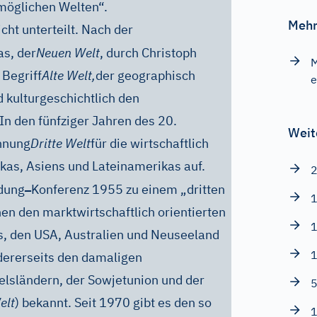
 möglichen Welten“.
Mehr
icht unterteilt. Nach der
s, der
Neuen Welt
, durch Christoph
M
Begriff
Alte Welt,
der geographisch
e
 kulturgeschichtlich den
In den fünfziger Jahren des 20.
Weit
hnung
Dritte Welt
für die wirtschaftlich
kas, Asiens und Lateinamerikas auf.
2
–
ndung
Konferenz 1955 zu einem „dritten
1
en den marktwirtschaftlich orientierten
1
s, den USA, Australien und Neuseeland
1
ndererseits den damaligen
lsländern, der Sowjetunion und der
5
elt
) bekannt. Seit 1970 gibt es den so
1