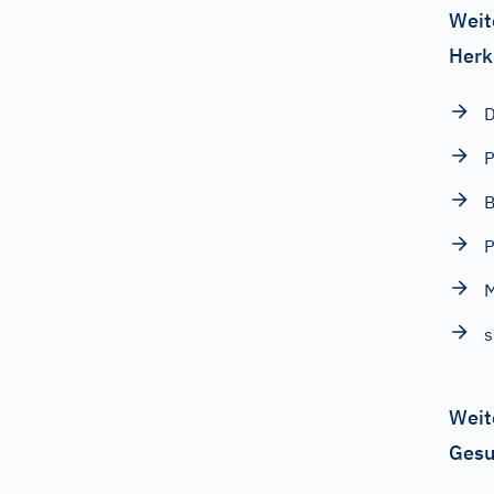
Weit
Herk
D
P
B
M
s
Weit
Gesu