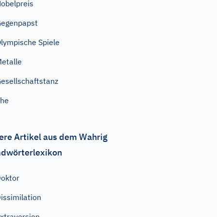
obelpreis
Gegenpapst
lympische Spiele
etalle
esellschaftstanz
Ehe
ere Artikel aus dem Wahrig
dwörterlexikon
oktor
issimilation
xtraversion