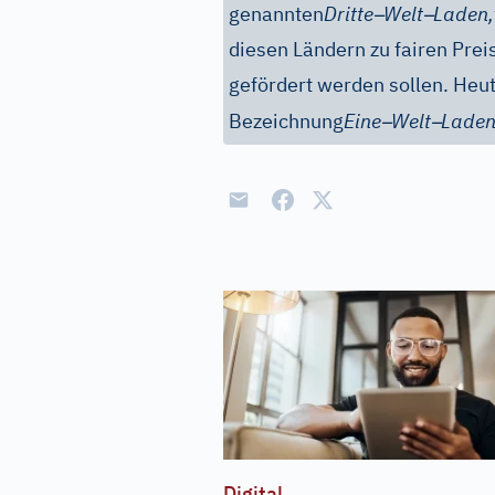
–
–
genannten
Dritte
Welt
Laden,
diesen Ländern zu fairen Prei
gefördert werden sollen. Heut
–
–
Bezeichnung
Eine
Welt
Lade
Digital