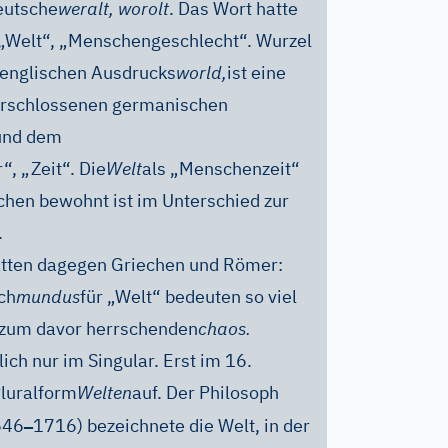
eutsche
weralt, worolt
. Das Wort hatte
 „Welt“, „Menschengeschlecht“. Wurzel
s englischen Ausdrucks
world,
ist eine
rschlossenen germanischen
und dem
, „Zeit“. Die
Welt
als „Menschenzeit“
schen bewohnt ist im Unterschied zur
.
atten dagegen Griechen und Römer:
ch
mundus
für „Welt“ bedeuten so viel
 zum davor herrschenden
chaos.
ich nur im Singular. Erst im 16.
Pluralform
Welten
auf. Der Philosoph
–
646
1716) bezeichnete die Welt, in der