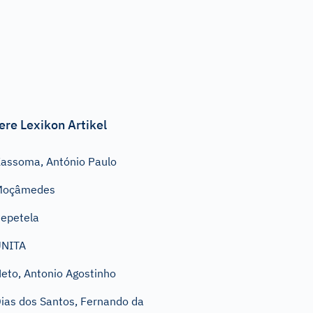
ere Lexikon Artikel
assoma, António Paulo
Moçâmedes
epetela
UNITA
eto, Antonio Agostinho
ias dos Santos, Fernando da