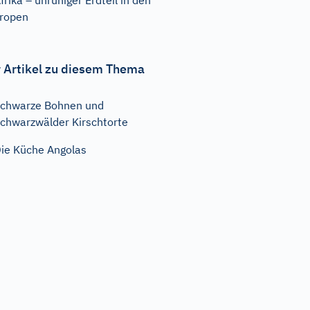
frika – unruhiger Erdteil in den
ropen
 Artikel zu diesem Thema
chwarze Bohnen und
chwarzwälder Kirschtorte
ie Küche Angolas