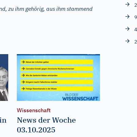
2
end, zu ihm gehörig, aus ihm stammend
9
4
2
Wissenschaft
in
News der Woche
n
03.10.2025