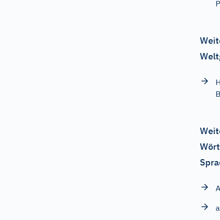
P
Weit
Welt
H
B
Weit
Wört
Spra
A
a