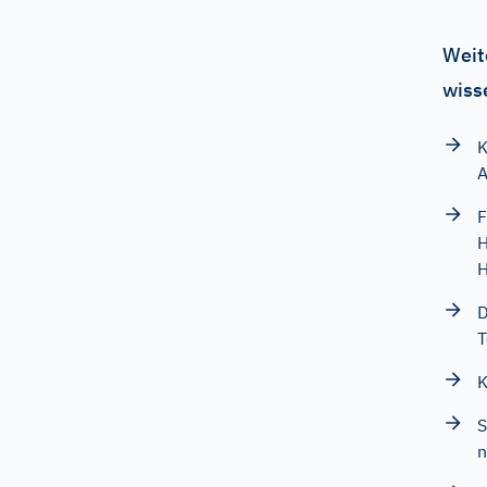
Weit
wiss
K
F
H
H
D
T
K
S
n