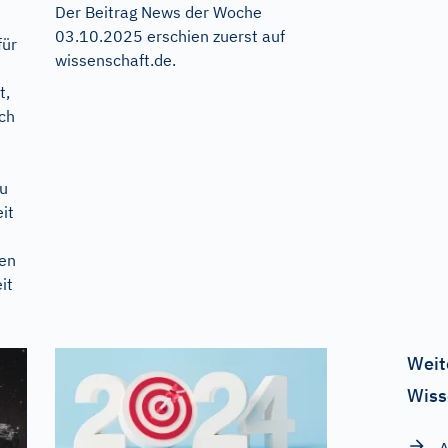
Der Beitrag
News der Woche
03.10.2025
erschien zuerst auf
für
wissenschaft.de
.
t,
ich
zu
it
gen
it
Weit
Wiss