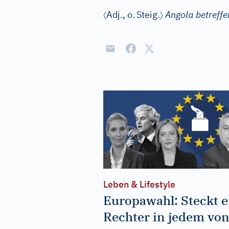
〈
〉
Adj.
, o.
Steig.
Angola betreff
Leben & Lifestyle
Europawahl: Steckt e
Rechter in jedem vo