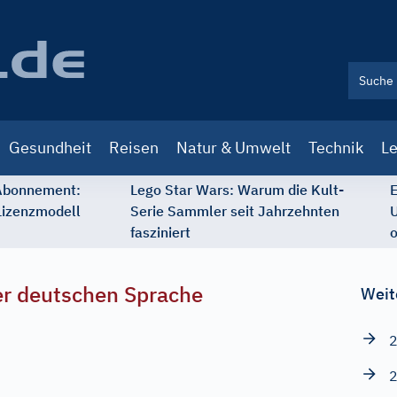
Gesundheit
Reisen
Natur & Umwelt
Technik
Le
 Abonnement:
Lego Star Wars: Warum die Kult-
E
Lizenzmodell
Serie Sammler seit Jahrzehnten
U
fasziniert
o
r deutschen Sprache
Weit
2
2