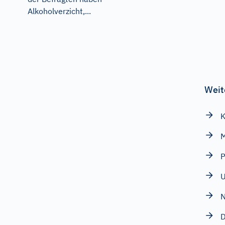
Alkoholverzicht,...
Weit
K
P
N
D