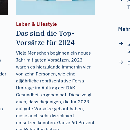
A
T
Leben & Lifestyle
Mehr
Das sind die Top-
Vorsätze für 2024
S
S
Viele Menschen beginnen ein neues
m
Jahr mit guten Vorsätzen. 2023
D
waren es hierzulande immerhin vier
 der
von zehn Personen, wie eine
alljährliche repräsentative Forsa-
Umfrage im Auftrag der DAK-
Gesundheit ergeben hat. Diese zeigt
auch, dass diejenigen, die für 2023
un
auf gute Vorsätze gebaut haben,
diese auch sehr diszipliniert
umsetzen konnten. Ganze 60 Prozent
der Befragten haben