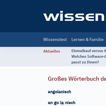
Main
Wissenstest
Lernen & Familie
navigation
Einmalkauf versus
Aktuelles
Welches Software-
passt zu Ihnen?
Großes Wörterbuch de
angolanisch
an
|
go
|
l
a
|
nisch