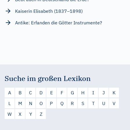
Kaiserin Elisabeth (1837–1898)
Antike: Erfanden die Götter Instrumente?
Suche im großen Lexikon
A
B
C
D
E
F
G
H
I
J
K
L
M
N
O
P
Q
R
S
T
U
V
W
X
Y
Z