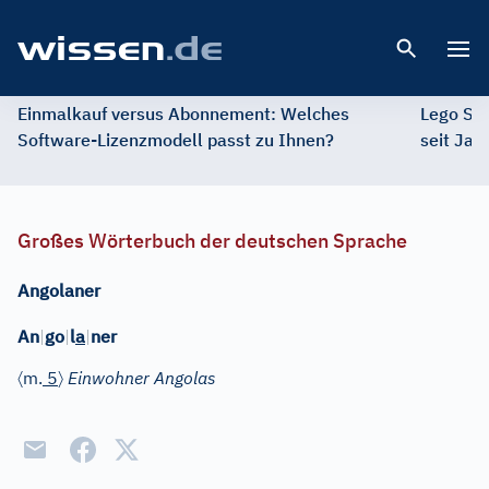
Open 
Einmalkauf versus Abonnement: Welches
Lego St
Software-Lizenzmodell passt zu Ihnen?
seit Jah
Großes Wörterbuch der deutschen Sprache
Angolaner
An
|
go
|
l
a
|
ner
〈
〉
m.
5
Einwohner Angolas