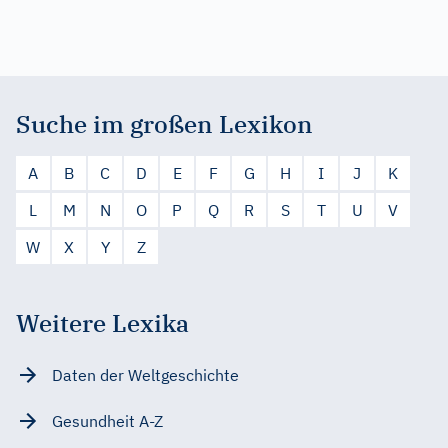
Suche im großen Lexikon
A
B
C
D
E
F
G
H
I
J
K
L
M
N
O
P
Q
R
S
T
U
V
W
X
Y
Z
Weitere Lexika
Daten der Weltgeschichte
Gesundheit A-Z