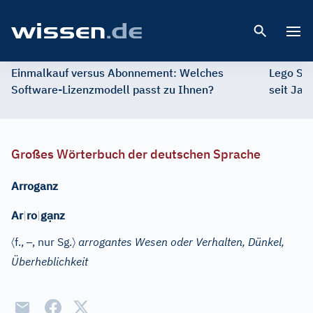
Open 
Einmalkauf versus Abonnement: Welches
Lego St
Software-Lizenzmodell passt zu Ihnen?
seit Jah
Großes Wörterbuch der deutschen Sprache
Arroganz
ạ
Ar
|
ro
|
g
nz
〈
–
〉
f.
,
, nur Sg.
arrogantes Wesen oder Verhalten, Dünkel,
Überheblichkeit