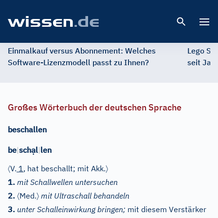
Open 
Einmalkauf versus Abonnement: Welches
Lego St
Software-Lizenzmodell passt zu Ihnen?
seit Jah
Großes Wörterbuch der deutschen Sprache
beschallen
ạ
be
|
sch
l
|
len
〈
〉
V.
1
, hat beschallt; mit Akk.
1.
mit Schallwellen untersuchen
〈
〉
2.
Med.
mit Ultraschall behandeln
3.
unter Schalleinwirkung bringen;
mit diesem Verstärker