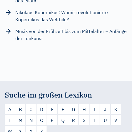
des Islam
Nikolaus Kopernikus: Womit revolutionierte
Kopernikus das Weltbild?
Musik von der Frühzeit bis zum Mittelalter – Anfänge
der Tonkunst
Suche im großen Lexikon
A
B
C
D
E
F
G
H
I
J
K
L
M
N
O
P
Q
R
S
T
U
V
W
X
Y
Z