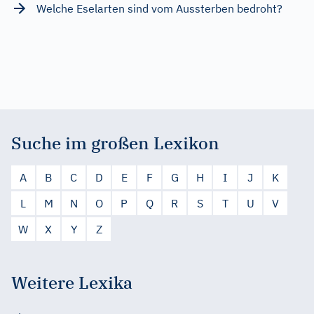
Welche Eselarten sind vom Aussterben bedroht?
Suche im großen Lexikon
A
B
C
D
E
F
G
H
I
J
K
L
M
N
O
P
Q
R
S
T
U
V
W
X
Y
Z
Weitere Lexika