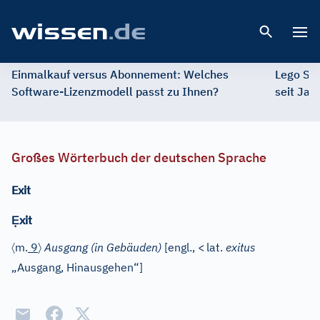
Open 
Einmalkauf versus Abonnement: Welches
Lego St
Software-Lizenzmodell passt zu Ihnen?
seit Jah
Großes Wörterbuch der deutschen Sprache
Exit
Ẹ
xit
〈
〉
m.
9
Ausgang (in Gebäuden)
[
engl.
,
<
lat.
exitus
„Ausgang, Hinausgehen“]