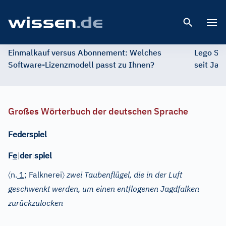
Open 
Einmalkauf versus Abonnement: Welches
Lego St
Software-Lizenzmodell passt zu Ihnen?
seit Jah
Großes Wörterbuch der deutschen Sprache
Federspiel
e
F
|
der
|
spiel
〈
〉
n.
1
; Falknerei
zwei Taubenflügel, die in der Luft
geschwenkt werden, um einen entflogenen Jagdfalken
zurückzulocken