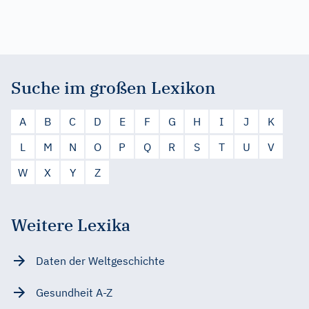
Suche im großen Lexikon
A
B
C
D
E
F
G
H
I
J
K
L
M
N
O
P
Q
R
S
T
U
V
W
X
Y
Z
Weitere Lexika
Daten der Weltgeschichte
Gesundheit A-Z