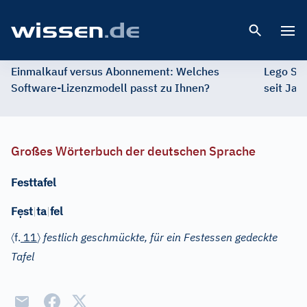
Open 
Einmalkauf versus Abonnement: Welches
Lego St
Software-Lizenzmodell passt zu Ihnen?
seit Jah
Großes Wörterbuch der deutschen Sprache
Festtafel
ẹ
F
st
|
ta
|
fel
〈
〉
f.
11
festlich geschmückte, für ein Festessen gedeckte
Tafel