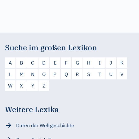
Suche im großen Lexikon
A
B
C
D
E
F
G
H
I
J
K
L
M
N
O
P
Q
R
S
T
U
V
W
X
Y
Z
Weitere Lexika
Daten der Weltgeschichte