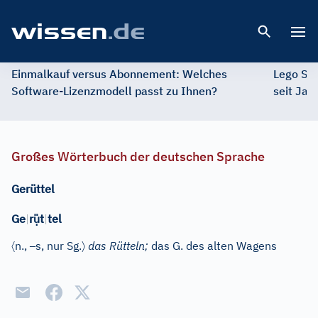
Open 
Einmalkauf versus Abonnement: Welches
Lego St
Software-Lizenzmodell passt zu Ihnen?
seit Jah
Großes Wörterbuch der deutschen Sprache
Gerüttel
ụ̈
Ge
|
r
t
|
tel
〈
–
〉
n.
,
s
, nur Sg.
das Rütteln;
das G. des alten Wagens