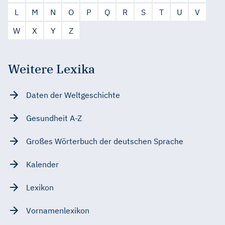
L
M
N
O
P
Q
R
S
T
U
V
W
X
Y
Z
Weitere Lexika
Daten der Weltgeschichte
Gesundheit A-Z
Großes Wörterbuch der deutschen Sprache
Kalender
Lexikon
Vornamenlexikon