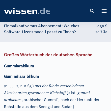
Open 
Einmalkauf versus Abonnement: Welches
Lego St
Software-Lizenzmodell passt zu Ihnen?
seit Jah
Großes Wörterbuch der deutschen Sprache
Gummiarabikum
Gum
|
mi
|
ar
a
|
bi
|
kum
〈
–
–
〉
n.
,
,
s
, nur Sg.
aus der Rinde verschiedener
Akazienarten gewonnener Klebstoff
[
<
lat.
gummi
arabicum
„arabischer Gummi“, nach der Herkunft der
Rohstoffe aus dem Senegal und Sudan]