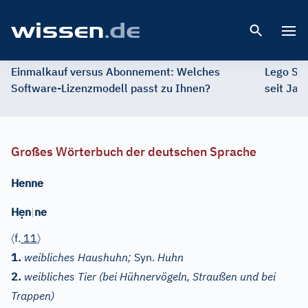
Open 
Einmalkauf versus Abonnement: Welches
Lego St
Software-Lizenzmodell passt zu Ihnen?
seit Jah
Großes Wörterbuch der deutschen Sprache
Henne
ẹ
H
n
|
ne
〈
〉
f.
11
1.
weibliches Haushuhn;
Syn.
Huhn
2.
weibliches Tier (bei Hühnervögeln, Straußen und bei
Trappen)