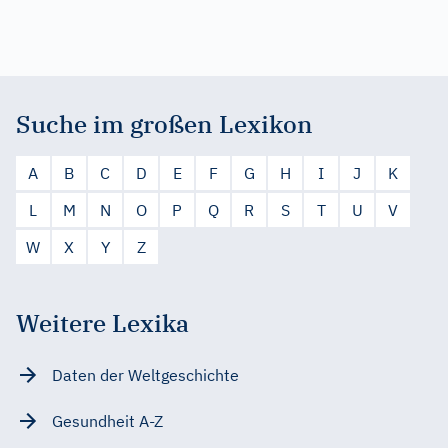
Suche im großen Lexikon
A
B
C
D
E
F
G
H
I
J
K
L
M
N
O
P
Q
R
S
T
U
V
W
X
Y
Z
Weitere Lexika
Daten der Weltgeschichte
Gesundheit A-Z