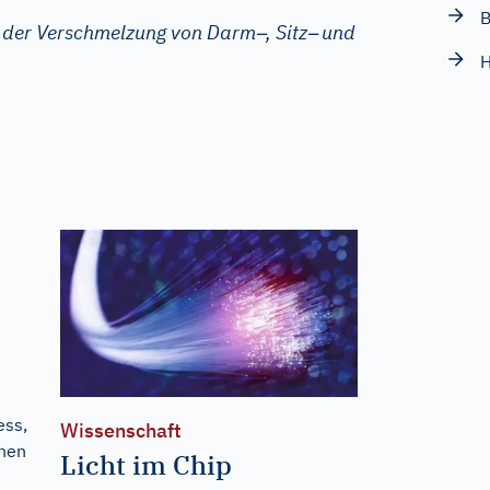
B
–
–
us der Verschmelzung von Darm
, Sitz
und
H
ess,
Wissenschaft
onen
Licht im Chip