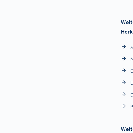
Weit
Herk
a
M
G
U
D
B
Weit