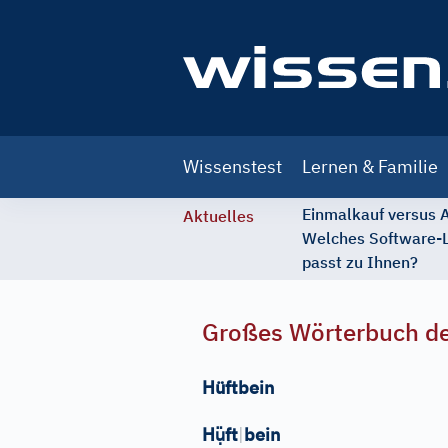
Main
Wissenstest
Lernen & Familie
navigation
Einmalkauf versus
Aktuelles
Welches Software-
passt zu Ihnen?
Großes Wörterbuch de
Hüftbein
ụ̈
H
ft
|
bein