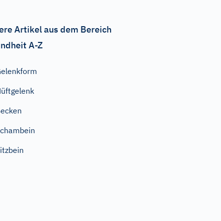
ere Artikel aus dem Bereich
ndheit A-Z
elenkform
üftgelenk
Becken
Schambein
itzbein