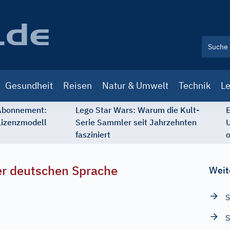
Gesundheit
Reisen
Natur & Umwelt
Technik
Le
 Abonnement:
Lego Star Wars: Warum die Kult-
E
Lizenzmodell
Serie Sammler seit Jahrzehnten
U
fasziniert
o
r deutschen Sprache
Weit
S