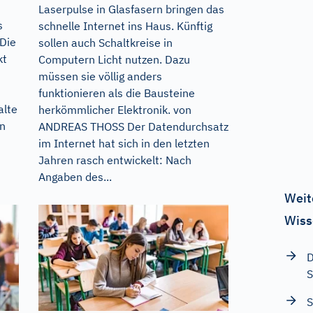
Laserpulse in Glasfasern bringen das
s
schnelle Internet ins Haus. Künftig
 Die
sollen auch Schaltkreise in
kt
Computern Licht nutzen. Dazu
müssen sie völlig anders
funktionieren als die Bausteine
alte
herkömmlicher Elektronik. von
en
ANDREAS THOSS Der Datendurchsatz
im Internet hat sich in den letzten
Jahren rasch entwickelt: Nach
Angaben des...
Weit
Wiss
D
S
S