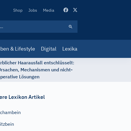
Secondary
Shop
Jobs
Media
Navigation
ben & Lifestyle
Digital
Lexika
rblicher Haarausfall entschlüsselt:
rsachen, Mechanismen und nicht-
perative Lösungen
ere Lexikon Artikel
Schambein
itzbein