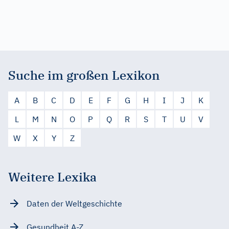
Suche im großen Lexikon
A
B
C
D
E
F
G
H
I
J
K
L
M
N
O
P
Q
R
S
T
U
V
W
X
Y
Z
Weitere Lexika
Daten der Weltgeschichte
Gesundheit A-Z